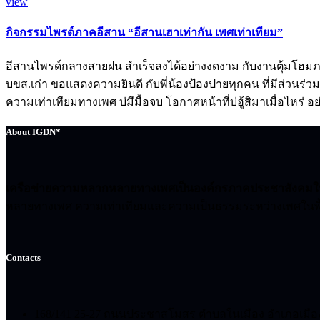
view
กิจกรรมไพรด์ภาคอีสาน “อีสานเฮาเท่ากัน เพศเท่าเทียม”
อีสานไพรด์กลางสายฝน สำเร็จลงได้อย่างงดงาม กับงานตุ้มโฮม
บขส.เก่า ขอแสดงความยินดี กับพี่น้องป้องปายทุกคน ที่มีส่วนร่วมใ
ความเท่าเทียมทางเพศ บ่มีมื้อจบ โอกาศหน้าที่บ่ฮู้สิมาเมื่อไหร่ 
About IGDN*
เครือข่ายความหลากหลายทางเพศเป็นองค์กรภาคประชาสังคมในกา
หลายทางเพศ ความเท่าเทียมและความเป็นธรรมระหว่างเพศในพื้
Contacts
168/141 25-27 ถนนประชาสโมสร ตำบลในเมือง อำเภอเมือ