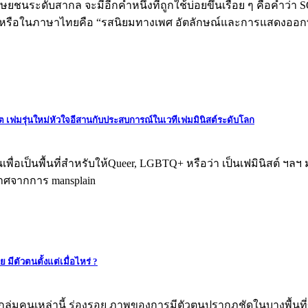
นระดับสากล จะมีอีกคำหนึ่งที่ถูกใช้บ่อยขึ้นเรื่อย ๆ คือคำว่า 
cteristics หรือในภาษาไทยคือ “รสนิยมทางเพศ อัตลักษณ์และการแสด
ีต เฟมรุ่นใหม่หัวใจอีสานกับประสบการณ์ในเวทีเฟมมินิสต์ระดับโลก
้นเพื่อเป็นพื้นที่สำหรับให้Queer, LGBTQ+ หรือว่า เป็นเฟมินิสต์ ฯล
ราศจากการ mansplain
ีตัวตนตั้งแต่เมื่อไหร่ ?
องกลุ่มคนเหล่านี้ ร่องรอย ภาพของการมีตัวตนปรากฎชัดในบางพื้น