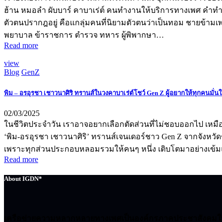
ฮ้าน หมอลำ ผับบาร์ คาบาเร่ต์ คนทำงานให้บริการทางเพศ คำทำงาน
ตัวตนปรากฎอยู่ คือแกลุ่มคนที่นิยามตัวตนว่าเป็นทอม ชายข้าม
พยาบาล ข้าราชการ ตำรวจ ทหาร ผู้พิพากษา…
Read more
view
Blog
GenZ
พิม – อรอุรชา เชาวนาศิริ ทรานส์ในวงคาบาเร่ต์โชว์ Gen Z ผู้อยากให้ทุกคนมั่น
02/03/2025
ในชีวิตประจำวัน เราอาจอยากเลือกตัดส่วนที่ไม่ชอบออกไป เหมือนก
‘พิม-อรอุรชา เชาวนาศิริ’ ทรานส์เจนเดอร์ชาว Gen Z จากจังหวัดช
เพราะทุกส่วนประกอบหลอมรวมให้คนๆ หนึ่ง เติบโตมาอย่างเข้มแข็
Read more
About IGDN*
เครือข่ายความหลากหลายทางเพศเป็นองค์กรภาคประชาสังคมในกา