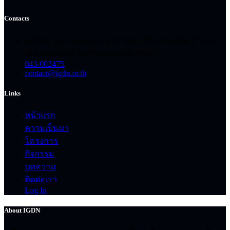
Contacts
168/141 25-27 ถนนประชาสโมสร ตำบลในเมือง อำเภอ
เมืองขอนแก่น จังหวัดขอนแก่น 40000
043-002475
contact@igdn.or.th
Links
หน้าแรก
ความเป็นมา
โครงการ
กิจกรรม
บทความ
ติดต่อเรา
Log In
About IGDN