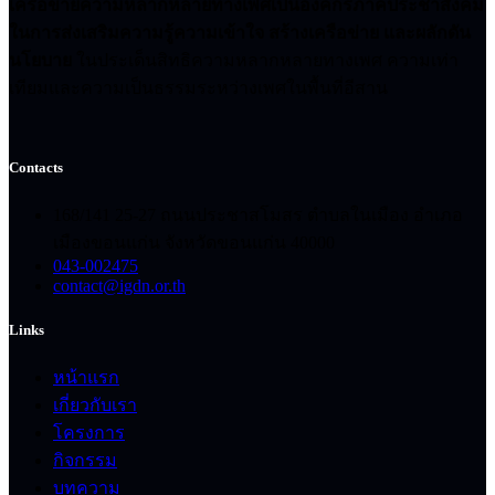
เครือข่ายความหลากหลายทางเพศเป็นองค์กรภาคประชาสังคม
ในการส่งเสริมความรู้ความเข้าใจ สร้างเครือข่าย และผลักดัน
นโยบาย
ในประเด็นสิทธิความหลากหลายทางเพศ ความเท่า
เทียมและความเป็นธรรมระหว่างเพศในพื้นที่อีสาน
Contacts
168/141 25-27 ถนนประชาสโมสร ตำบลในเมือง อำเภอ
เมืองขอนแก่น จังหวัดขอนแก่น 40000
043-002475
contact@igdn.or.th
Links
หน้าแรก
เกี่ยวกับเรา
โครงการ
กิจกรรม
บทความ