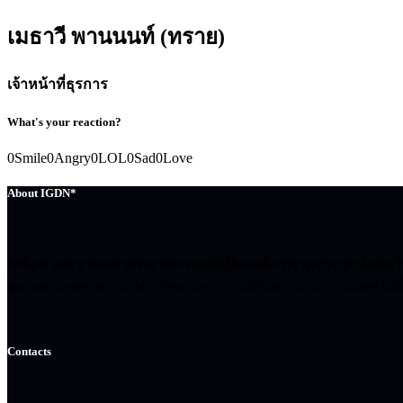
เมธาวี พานนนท์ (ทราย)
เจ้าหน้าที่ธุรการ
What's your reaction?
0
Smile
0
Angry
0
LOL
0
Sad
0
Love
About IGDN*
เครือข่ายความหลากหลายทางเพศเป็นองค์กรภาคประชาสังคมในกา
หลายทางเพศ ความเท่าเทียมและความเป็นธรรมระหว่างเพศในพื้
Contacts