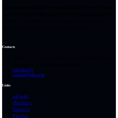
เครือข่ายความหลากหลายทางเพศเป็นองค์กรภาคประชาสังคม
ในการส่งเสริมความรู้ความเข้าใจ สร้างเครือข่าย และผลักดัน
นโยบาย
ในประเด็นสิทธิความหลากหลายทางเพศ ความเท่า
เทียมและความเป็นธรรมระหว่างเพศในพื้นที่อีสาน
Contacts
168/141 25-27 ถนนประชาสโมสร ตำบลในเมือง อำเภอ
เมืองขอนแก่น จังหวัดขอนแก่น 40000
043-002475
contact@igdn.or.th
Links
หน้าแรก
เกี่ยวกับเรา
โครงการ
กิจกรรม