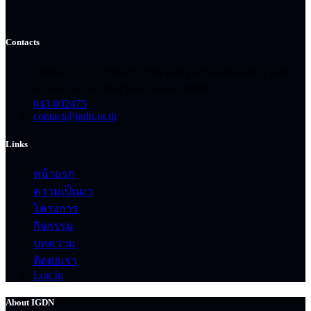
Contacts
168/141 25-27 ถนนประชาสโมสร ตำบลในเมือง อำเภอ
เมืองขอนแก่น จังหวัดขอนแก่น 40000
043-002475
contact@igdn.or.th
Links
หน้าแรก
ความเป็นมา
โครงการ
กิจกรรม
บทความ
ติดต่อเรา
Log In
About IGDN