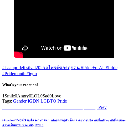
#isaanpridefestival2025
#ไพรด์ของทุกคน
#PrideForAll
#Pride
#Pridemonth
#igdn
What's your reaction?
1
Smile
0
Angry
0
LOL
0
Sad
0
Love
Tags:
Gender
IGDN
LGBTQ
Pride
Post
Previous
เครือข่ายความหลากหลายทางเพศอีสาน (IGDN)
Prev
post:
navigation
เดินทางมาถึงปีที่ 3 กับโครงการ พัฒนาศักยภาพผู้นำเด็กและเยาวชนอีสานเพื่อประชาธิปไตยและ
ความเป็นธรรมทางเพศ (ICYL)