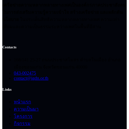
เครือข่ายความหลากหลายทางเพศเป็นองค์กรภาคประชาสังคม
ในการส่งเสริมความรู้ความเข้าใจ สร้างเครือข่าย และผลักดัน
นโยบาย
ในประเด็นสิทธิความหลากหลายทางเพศ ความเท่า
เทียมและความเป็นธรรมระหว่างเพศในพื้นที่อีสาน
Contacts
168/141 25-27 ถนนประชาสโมสร ตำบลในเมือง อำเภอ
เมืองขอนแก่น จังหวัดขอนแก่น 40000
043-002475
contact@igdn.or.th
Links
หน้าแรก
ความเป็นมา
โครงการ
กิจกรรม