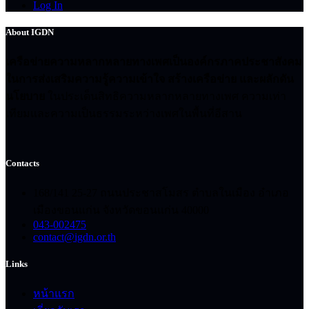
Log In
About IGDN
เครือข่ายความหลากหลายทางเพศเป็นองค์กรภาคประชาสังคม
ในการส่งเสริมความรู้ความเข้าใจ สร้างเครือข่าย และผลักดัน
นโยบาย
ในประเด็นสิทธิความหลากหลายทางเพศ ความเท่า
เทียมและความเป็นธรรมระหว่างเพศในพื้นที่อีสาน
Contacts
168/141 25-27 ถนนประชาสโมสร ตำบลในเมือง อำเภอ
เมืองขอนแก่น จังหวัดขอนแก่น 40000
043-002475
contact@igdn.or.th
Links
หน้าแรก