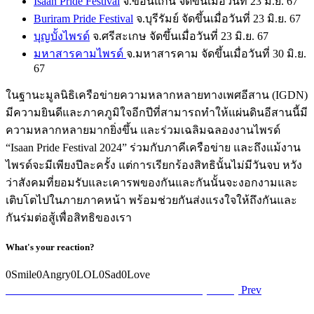
Isaan Pride Festival
จ.ขอนแก่น จัดขึ้นเมื่อวันที่ 23 มิ.ย. 67
Buriram Pride Festival
จ.บุรีรัมย์ จัดขึ้นเมื่อวันที่ 23 มิ.ย. 67
บุญบั้งไพรด์
จ.ศรีสะเกษ จัดขึ้นเมื่อวันที่ 23 มิ.ย. 67
มหาสารคามไพรด์
จ.มหาสารคาม จัดขึ้นเมื่อวันที่ 30 มิ.ย.
67
ในฐานะมูลนิธิเครือข่ายความหลากหลายทางเพศอีสาน (IGDN)
มีความยินดีและภาคภูมิใจอีกปีที่สามารถทำให้แผ่นดินอีสานนี้มี
ความหลากหลายมากยิ่งขึ้น และร่วมเฉลิมฉลองงานไพรด์
“Isaan Pride Festival 2024” ร่วมกับภาคีเครือข่าย และถึงแม้งาน
ไพรด์จะมีเพียงปีละครั้ง แต่การเรียกร้องสิทธินั้นไม่มีวันจบ หวัง
ว่าสังคมที่ยอมรับและเคารพของกันและกันนั้นจะงอกงามและ
เติบโตไปในภายภาคหน้า พร้อมช่วยกันส่งแรงใจให้ถึงกันและ
กันร่มต่อสู้เพื่อสิทธิของเรา
What's your reaction?
0
Smile
0
Angry
0
LOL
0
Sad
0
Love
Post
Previous
เครือข่ายความหลากหลายทางเพศอีสาน (IGDN)
Prev
post:
navigation