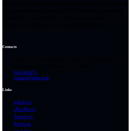
เครือข่ายความหลากหลายทางเพศเป็นองค์กรภาคประชาสังคม
ในการส่งเสริมความรู้ความเข้าใจ สร้างเครือข่าย และผลักดัน
นโยบาย
ในประเด็นสิทธิความหลากหลายทางเพศ ความเท่า
เทียมและความเป็นธรรมระหว่างเพศในพื้นที่อีสาน
Contacts
168/141 25-27 ถนนประชาสโมสร ตำบลในเมือง อำเภอ
เมืองขอนแก่น จังหวัดขอนแก่น 40000
043-002475
contact@igdn.or.th
Links
หน้าแรก
เกี่ยวกับเรา
โครงการ
กิจกรรม