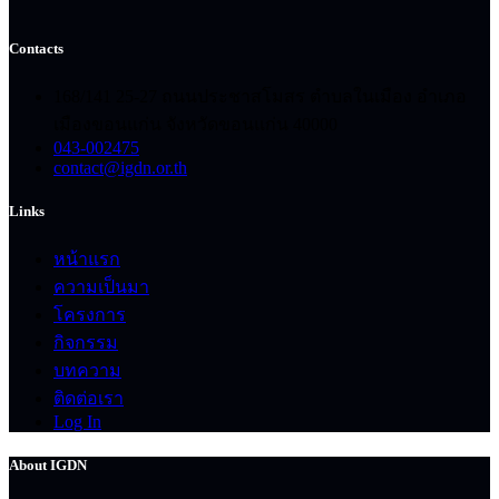
Contacts
168/141 25-27 ถนนประชาสโมสร ตำบลในเมือง อำเภอ
เมืองขอนแก่น จังหวัดขอนแก่น 40000
043-002475
contact@igdn.or.th
Links
หน้าแรก
ความเป็นมา
โครงการ
กิจกรรม
บทความ
ติดต่อเรา
Log In
About IGDN