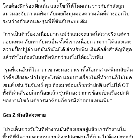
โดยต้องฝึกร้อง ฝึกเต้น และโชว์ให้โดดเด่น ราวกับกำลังถูก
แมวมองจับตา แต่พิมกลับเผยถึงมุมมองความคิดที่ต่างออกไป
ระหว่างตัวเธอและรุ่นพี่ที่ชินกับระบบเดิม
“การเป็นตัวร้องเหนื่อยมาก แม้ว่าแสงจะสาดใส่เราจริง แต่ค่า
ตอบแทนกลับเท่ากับคนอื่น ทั้งที่เราเหนื่อยกว่ามาก ได้แสงและ
ความป็อปปูล่า แต่มันกินไม่ได้ สำหรับพิม เงินคือสิ่งสำคัญที่สุด
แล้วทำไมต้องรับบทที่หนักกว่าแต่ไม่ได้อะไรเพิ่ม
“รุ่นพี่เจนอื่นที่โตกว่า เขาจะมองว่าเราทิ้งโอกาส แต่พิมกลับคิด
ว่าชื่อเสียงจะนำไปสู่อะไรต่อ แถมบางเรื่องในที่ทำงานก็ไม่เมค
เซนส์ เช่น วันจันทร์-พุธ ต้องมาซ้อมเร็วกว่าปกติ แต่ไม่ได้ OT
ทั้งที่เต้นสี่รอบก็เหนื่อยแล้ว รุ่นพี่มองว่าการซ้อมเป็นเรื่องปกติ
ของงานโชว์ แต่การมาซ้อมก็ควรมีค่าตอบแทนเพิ่ม”
Gen Z มันเลิศจะตาย
“ประเด็นช่วงวัยในที่ทำงานมันต้องเจออยู่แล้ว เราทำงานใน
พื้นที่ที่มีความหลากหลาย ต้องปล่อยผ่านให้เป็น ไม่ต้องปะทะกับ