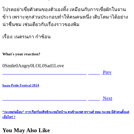
โปรดอย่าเขี่ยตัวตนของตัวเองทิ้ง เหมือนกับการเขี่ยผักในจาน
ข้าว เพราะทุกส่วนประกอบทำให้คนคนหนึ่ง เติบโตมาได้อย่าง
น่าชื่นชม เช่นเดียวกับเรื่องราวของพิม
เรื่อง: เนตรนภา ก๋าซ้อน
What's your reaction?
0
Smile
0
Angry
0
LOL
0
Sad
1
Love
Post
Previous
เครือข่ายความหลากหลายทางเพศอีสาน (IGDN)
Prev
post:
navigation
Isaan Pride Festival 2024
Next
เครือข่ายความหลากหลายทางเพศอีสาน (IGDN)
Next
post:
“กะเทยก่อม็อบ” การเรียกร้องสิทธิกะเทยไทบ้าน คนข้ามเพศ ทรานส์ ทอม กะเทย มีตัวตนตั้งแต่
เมื่อไหร่ ?
You May Also Like