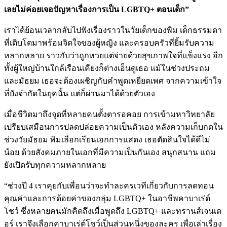
เลยไม่ค่อยเจอปัญหาเรื่องการเป็น LGBTQ+ ตอนเด็ก”
เราได้ย้อนเวลากลับไปฟังเรื่องราวในวัยเด็กของพิม เด็กธรรมดา
ที่เติบโตมาพร้อมจิตใจของผู้หญิง และครอบครัวที่ยิ้มรับความ
หลากหลาย ราวกับว่าถูกหวยแต่จ่ายด้วยสุขภาพใจที่แข็งแรง อีก
ทั้งผู้ใหญ่บ้านใกล้เรือนเคียงก็ต่างเอ็นดูเธอ แม้ในช่วงประถม
และมัธยม เธอจะต้องเผชิญกับคำพูดเหยียดเพศ จากความเข้าใจ
ที่ยังจำกัดในยุคนั้น แต่ก็ผ่านมาได้ด้วยตัวเอง
เมื่อชีวิตมาถึงจุดที่หลายคนตั้งตารอคอย การเข้ามหาวิทยาลัย
เปรียบเสมือนการปลดปล่อยความเป็นตัวเอง หลังความเก็บกดใน
ช่วงวัยมัธยม พิมเลือกเรียนเอกการแสดง เธอตัดสินใจได้ดีไม่
น้อย ด้วยสังคมภายในเอกที่มีความเป็นกันเอง สนุกสนาน แถม
ยังเปิดรับทุกความหลากหลาย
“ช่วงปี 4 เราคุยกับเพื่อนว่าจะทำละครเวทีเกี่ยวกับการลดทอน
คุณค่าและการด้อยค่าของกลุ่ม LGBTQ+ ในอาชีพคาบาเร่ต์
โชว์ ซึ่งหลายคนมักคิดถึงเมื่อพูดถึง LGBTQ+ และทรานส์เจนเด
อร์ เราจึงเลือกคาบาเร่ต์โชว์เป็นส่วนหนึ่งของละคร เพื่อเล่าเรื่อง